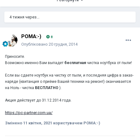
"БАЗИС".
4 тижня через...
POMA:-)
8
Опубліковано
20 грудня, 2014
Приносите.
Возможно именно Вам выпадет
бесплатная
чистка ноутбука от пыли!
Если вы сдаете ноутбук на чистку от пыли, и последняя цифра в заказ-
наряде (квитанция о приёме Вашей техники на ремонт) оканчивается
на Ноль - чистка
БЕСПЛАТНО
).
Акция действует до 31.12.2014 года.
https://pc-partner.com.ua/
Змінено
11 квітня, 2021
користувачем POMA:-)