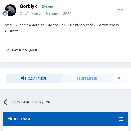
Gorblyk
1 985
Опубліковано
8 травня, 2020
ох ты ж ёёё!!! а чего так долго на БП не было тебя?... а тут сразу
хопля!!!
Привет в общем!!!
Поділитися
Підпищиків
0
Перейти до списку тем
Нові теми