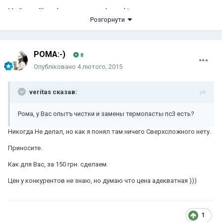
Marihuana libre, droga sexo y mucho rock!
Розгорнути
POMA:-)
8
Опубліковано
4 лютого, 2015
veritas сказав:
Рома, у Вас опытъ чистки и замены термопасты пс3 есть?
Никогда Не делал, но как я понял там ничего Сверхсложного нету.
Приносите.
Как для Вас, за 150 грн. сделаем.
Цен у конкурентов не знаю, но думаю что цена адекватная )))
1