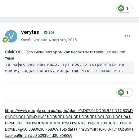
1
verytas
106
Опубліковано
4 лютого, 2015
ОФФТОП :: Помечено автором как несоответствующее данной
теме
та нафик оно нам надо. тут просто встретиться не
можем, водки попить, когда еще что-то ремонтить.
1
https://www.google.com.ua/maps/place/%D0%94%D0%B5%D1%80%D
0%BC%D0%B0%D1%82%D0%BE%D0%BB%D0%BE%D0%B3+%D0%9A%
D0%BE%D1%81%D0%BC%D0%B5%D1%82%D0%BE%D0%BB%D0%BE%
D0%B3/@50.50939,30.768369,15z/data=!4m5!3m4!1s0x0:0x17108b894a
5a04ea!8m2!3d50.50939!4d30.768369