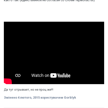
както так! (единственное не согласен со слоем термопасты)
Да тут отрывает, но не проц же!!!
Змінено
4 лютого, 2015
користувачем Gorblyk