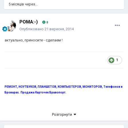
5 місяців через...
POMA:-)
8
Опубліковано
21 вересня, 2014
актуально, приносите - сделаем !
1
РЕМОНТ, НОУТБУКОВ, ПЛАНШЕТОВ, КОМПЬЮТЕРОВ, МОНИТОРОВ, Телефонов в
Броварах. Продажа Карточек Бравопорт.
.
098-514-20-45, 093-202-96-11
ул. Белинского 1, бывший м-н
Розгорнути
"БАЗИС".