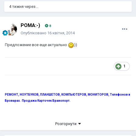
4 тижня через...
POMA:-)
8
Опубліковано
16 квітня, 2014
Предложение все еще актуально
))
1
РЕМОНТ, НОУТБУКОВ, ПЛАНШЕТОВ, КОМПЬЮТЕРОВ, МОНИТОРОВ, Телефонов в
Броварах. Продажа Карточек Бравопорт.
.
098-514-20-45, 093-202-96-11
ул. Белинского 1, бывший м-н
Розгорнути
"БАЗИС".