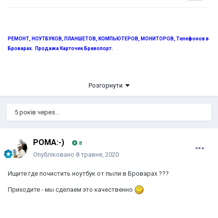
РЕМОНТ, НОУТБУКОВ, ПЛАНШЕТОВ, КОМПЬЮТЕРОВ, МОНИТОРОВ, Телефонов в
Броварах. Продажа Карточек Бравопорт.
.
098-514-20-45, 093-202-96-11
ул. Белинского 1, бывший м-н
Розгорнути
"БАЗИС".
5 років через...
POMA:-)
8
Опубліковано
8 травня, 2020
Ищите где почистить ноутбук от пыли в Броварах ???
Приходите - мы сделаем это качественно