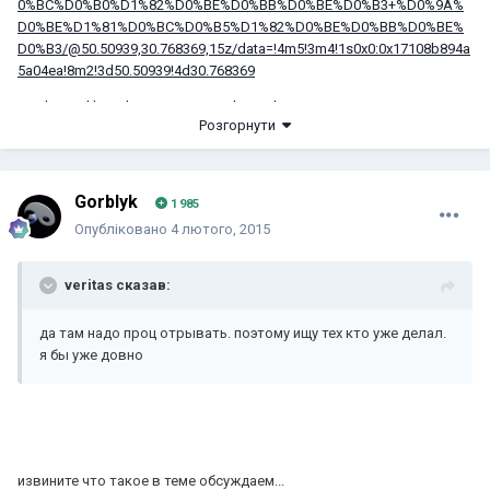
0%BC%D0%B0%D1%82%D0%BE%D0%BB%D0%BE%D0%B3+%D0%9A%
D0%BE%D1%81%D0%BC%D0%B5%D1%82%D0%BE%D0%BB%D0%BE%
D0%B3/@50.50939,30.768369,15z/data=!4m5!3m4!1s0x0:0x17108b894a
5a04ea!8m2!3d50.50939!4d30.768369
Marihuana libre, droga sexo y mucho rock!
Розгорнути
Gorblyk
1 985
Опубліковано
4 лютого, 2015
veritas сказав:
да там надо проц отрывать. поэтому ищу тех кто уже делал.
я бы уже довно
извините что такое в теме обсуждаем...