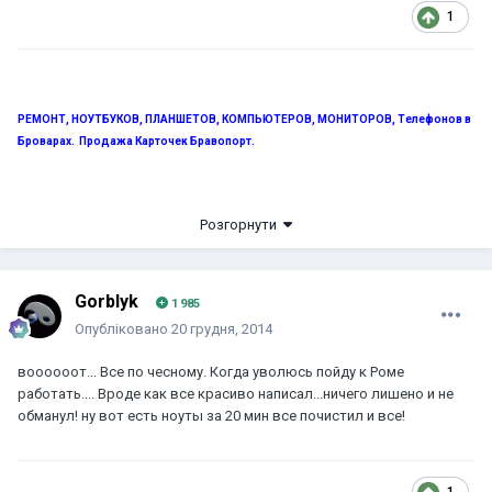
1
РЕМОНТ, НОУТБУКОВ, ПЛАНШЕТОВ, КОМПЬЮТЕРОВ, МОНИТОРОВ, Телефонов в
Броварах. Продажа Карточек Бравопорт.
.
098-514-20-45, 093-202-96-11
ул. Белинского 1, бывший м-н
Розгорнути
"БАЗИС".
Gorblyk
1 985
Опубліковано
20 грудня, 2014
воооооот... Все по чесному. Когда уволюсь пойду к Роме
работать.... Вроде как все красиво написал...ничего лишено и не
обманул! ну вот есть ноуты за 20 мин все почистил и все!