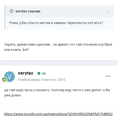
veritas сказав:
Рома, у Вас опытъ чистки и замены термопасты пс3 есть?
Серега, давай сами сделаем... не думаю что там сложнее ноутбука
или компа. Хе!!!
verytas
106
Опубліковано
4 лютого, 2015
да там надо проц отрывать. поэтому ищу тех кто уже делал. я бы
уже довно
https://www.google.com.ua/maps/place/%D0%94%D0%B5%D1%80%D