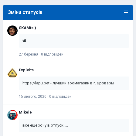
Зміни статусів
SKAMis:)
🕊️
27 березня
·
0 відповідей
Exploits
https://lapu.pet - лучший зоомагазин в г. Бровары
15 лютого, 2020
·
0 відповідей
Mikele
всё ещё хочу в отпуск.....