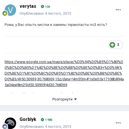
verytas
106
Опубліковано
4 лютого, 2015
Рома, у Вас опытъ чистки и замены термопасты пс3 есть?
2
https://www.google.com.ua/maps/place/%D0%94%D0%B5%D1%80%D
0%BC%D0%B0%D1%82%D0%BE%D0%BB%D0%BE%D0%B3+%D0%9A%
D0%BE%D1%81%D0%BC%D0%B5%D1%82%D0%BE%D0%BB%D0%BE%
D0%B3/@50.50939,30.768369,15z/data=!4m5!3m4!1s0x0:0x17108b894a
5a04ea!8m2!3d50.50939!4d30.768369
Marihuana libre, droga sexo y mucho rock!
Розгорнути
Gorblyk
1 985
Опубліковано
4 лютого, 2015