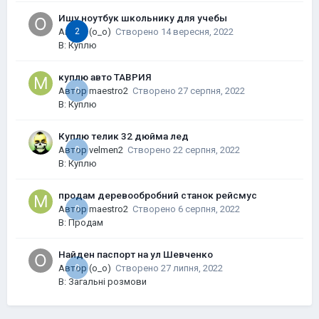
Ищу ноутбук школьнику для учебы
Автор
2
(o_o)
Створено
14 вересня, 2022
В:
Куплю
куплю авто ТАВРИЯ
Автор
0
maestro2
Створено
27 серпня, 2022
В:
Куплю
Куплю телик 32 дюйма лед
Автор
0
velmen2
Створено
22 серпня, 2022
В:
Куплю
продам деревообробний станок рейсмус
Автор
0
maestro2
Створено
6 серпня, 2022
В:
Продам
Найден паспорт на ул Шевченко
Автор
0
(o_o)
Створено
27 липня, 2022
В:
Загальні розмови