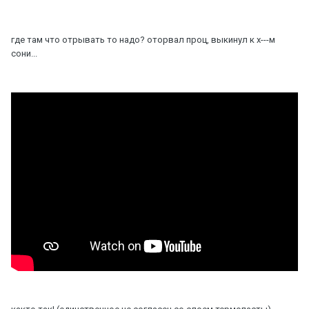
где там что отрывать то надо? оторвал проц, выкинул к х---м
сони...