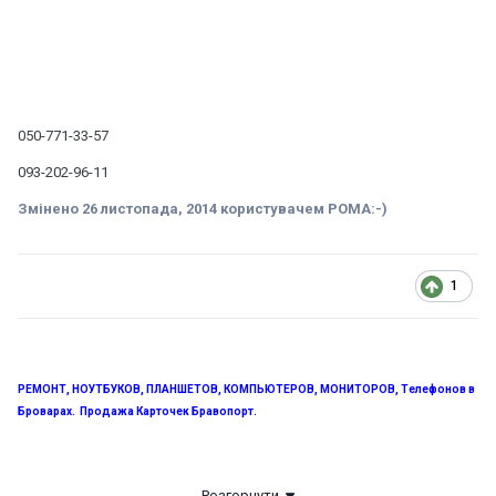
050-771-33-57
093-202-96-11
Змінено
26 листопада, 2014
користувачем POMA:-)
1
РЕМОНТ, НОУТБУКОВ, ПЛАНШЕТОВ, КОМПЬЮТЕРОВ, МОНИТОРОВ, Телефонов в
Броварах. Продажа Карточек Бравопорт.
.
098-514-20-45, 093-202-96-11
ул. Белинского 1, бывший м-н
Розгорнути