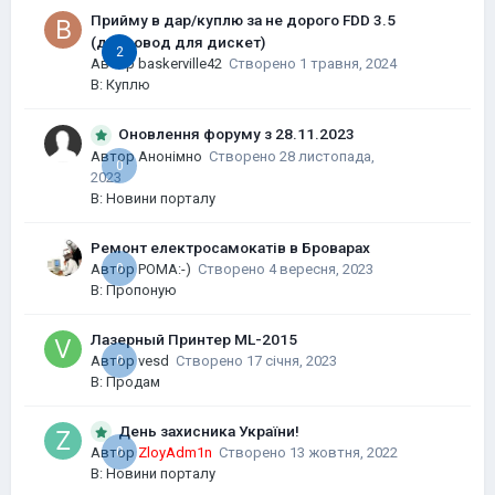
Прийму в дар/куплю за не дорого FDD 3.5
(дисковод для дискет)
2
Автор
baskerville42
Створено
1 травня, 2024
В:
Куплю
Оновлення форуму з 28.11.2023
Автор Анонімно
Створено
28 листопада,
0
2023
В:
Новини порталу
Ремонт електросамокатів в Броварах
Автор
0
POMA:-)
Створено
4 вересня, 2023
В:
Пропоную
Лазерный Принтер ML-2015
Автор
0
vesd
Створено
17 січня, 2023
В:
Продам
День захисника України!
0
Автор
ZloyAdm1n
Створено
13 жовтня, 2022
В:
Новини порталу