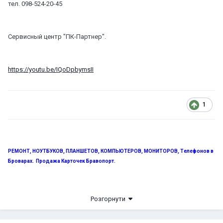
тел. 098-524-20-45
Сервисный центр "ПК-Партнер".
https://youtu.be/IQoDpbymsII
1
РЕМОНТ, НОУТБУКОВ, ПЛАНШЕТОВ, КОМПЬЮТЕРОВ, МОНИТОРОВ, Телефонов в
Броварах. Продажа Карточек Бравопорт.
.
098-514-20-45, 093-202-96-11
ул. Белинского 1, бывший м-н
Розгорнути
"БАЗИС".