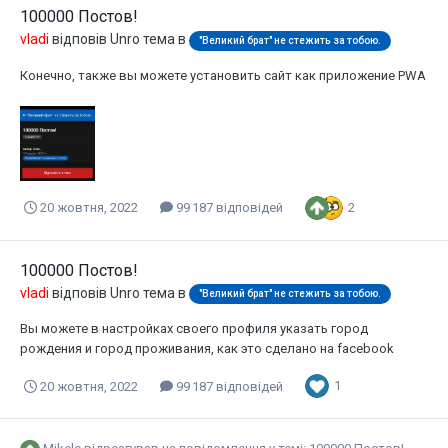
100000 Постов!
vladi
відповів
Unro
тема в
"Великий брат" не стежить за тобою.
Конечно, также вы можете установить сайт как приложение PWA
2
20 жовтня, 2022
99 187 відповідей
100000 Постов!
vladi
відповів
Unro
тема в
"Великий брат" не стежить за тобою.
Вы можете в настройках своего профиля указать город
рождения и город проживания, как это сделано на facebook
1
20 жовтня, 2022
99 187 відповідей