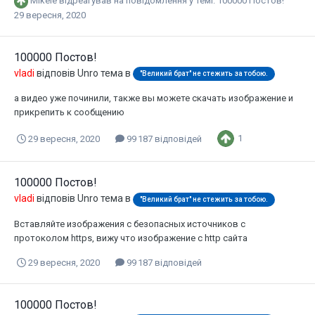
Mikele
відреагував на повідомлення у темі:
100000 Постов!
29 вересня, 2020
100000 Постов!
vladi
відповів
Unro
тема в
"Великий брат" не стежить за тобою.
а видео уже починили, также вы можете скачать изображение и
прикрепить к сообщению
1
29 вересня, 2020
99 187 відповідей
100000 Постов!
vladi
відповів
Unro
тема в
"Великий брат" не стежить за тобою.
Вставляйте изображения с безопасных источников с
протоколом https, вижу что изображение с http сайта
29 вересня, 2020
99 187 відповідей
100000 Постов!