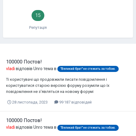
15
Репутація
100000 Постов!
vladi
відповів
Unro
тема в
"Великий брат" не стежить за тобою.
Ті користувачі що продовжили писати повідомлення і
користуватися старою версією форуму розуміли що їх
повідомлення не з'являться на новому форумі
28 листопада, 2023
99 187 відповідей
100000 Постов!
vladi
відповів
Unro
тема в
"Великий брат" не стежить за тобою.