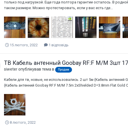
только под нагрузкой. Еще года полтора гарантии осталось. В родной
таком размере. Можно протестировать, если у вас есть где...
15 лютого, 2022
1 відповідь
ТВ Кабель антенный Goobay RF:F M/M 3шт 1
siweter
опублікував тема в
Продам
Кабели для тв, новые, не использовались. 2 шт 5м (Кабель антенний G
(Кабель антенний Goobay RF:F M/M 7.5m 2xShielded D=3.8mm Flat Gold 
8 лютого, 2022