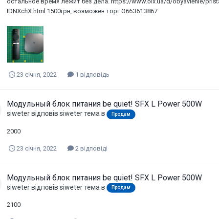
остальное время лежит без дела. https://www.olx.ua/d/obyavlenie/pristav
IDNXchX.html 1500грн, возможен торг О66З61З867
23 січня, 2022
1 відповідь
Модульный блок питания be quiet! SFX L Power 500W
siweter
відповів
siweter
тема в
Продам
2000
23 січня, 2022
2 відповіді
Модульный блок питания be quiet! SFX L Power 500W
siweter
відповів
siweter
тема в
Продам
2100