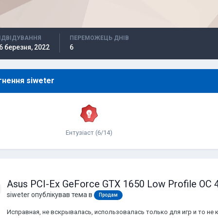
ІДВІДУВАННЯ
ПЕРЕМОЖЕЦЬ ДНІВ
6 березня, 2022
6
нення siweter
Ентузіаст (6/14)
Asus PCI-Ex GeForce GTX 1650 Low Profile OC
siweter
опублікував тема в
Продам
Исправная, не вскрывалась, использовалась только для игр и то не