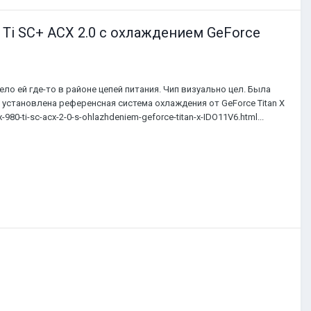
Ti SC+ ACX 2.0 с охлаждением GeForce
ло ей где-то в районе цепей питания. Чип визуально цел. Была
, установлена референсная система охлаждения от GeForce Titan X
980-ti-sc-acx-2-0-s-ohlazhdeniem-geforce-titan-x-IDO11V6.html...