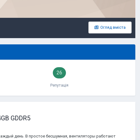
Огляд вміста
26
Репутація
 4GB GDDR5
 каждый день. В простое бесшумная, вентиляторы работают