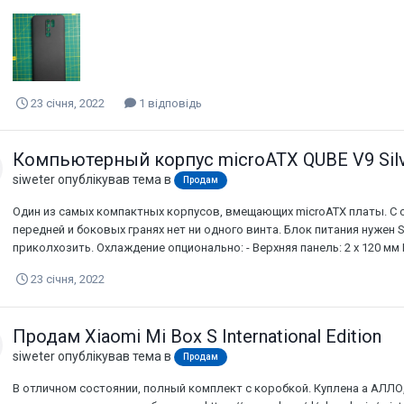
23 січня, 2022
1 відповідь
Компьютерный корпус microATX QUBE V9 Sil
siweter
опублікував тема в
Продам
Один из самых компактных корпусов, вмещающих microATX платы. С 
передней и боковых гранях нет ни одного винта. Блок питания нужен S
приколхозить. Охлаждение опционально: - Верхняя панель: 2 x 120 мм Ни
23 січня, 2022
Продам Xiaomi Mi Box S International Edition
siweter
опублікував тема в
Продам
В отличном состоянии, полный комплект с коробкой. Куплена а АЛЛО, 