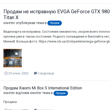
Продам не исправную EVGA GeForce GTX 980 
Titan X
siweter
опублікував тема в
Продам
Видеокарта не исправна. Состояние неизвестно, скорее всего поплохе
куплена уже в таком состоянии. Родного охлаждения и бэкплейта нет
Maxwell. Больше фото: https://www.olx.ua/d/obyavlenie/evga-geforce-gtx-
29 січня, 2022
2 відповіді
Продам Xiaomi Mi Box S International Edition
siweter
відповів
siweter
тема в
Продам
Продана.