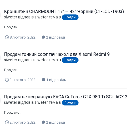
Кронштейн CHARMOUNT 17" — 42" Чорний (CT-LCD-T903)
siweter
відповів
siweter
тема в
Продам
Продан.
8 лютого, 2022
2 відповіді
Продам тонкий софт тач чехол для Xiaomi Redmi 9
siweter
відповів
siweter
тема в
Продам
Продан
3 лютого, 2022
1 відповідь
Продам не исправную EVGA GeForce GTX 980 Ti SC+ ACX 2
siweter
відповів
siweter
тема в
Продам
Продано.
2 лютого, 2022
2 відповіді