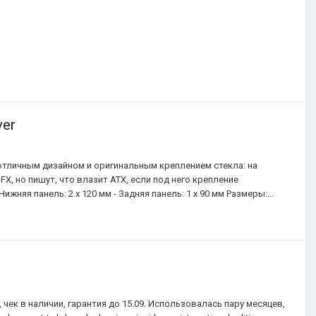
ver
отличным дизайном и оригинальным креплением стекла: на
FX, но пишут, что влазит ATX, если под него крепление
жняя панель: 2 x 120 мм - Задняя панель: 1 x 90 мм Размеры:...
чек в наличии, гарантия до 15.09. Использовалась пару месяцев,