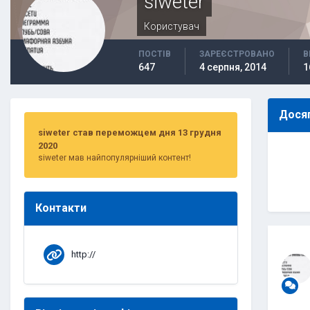
siweter
Користувач
ПОСТІВ
ЗАРЕЄСТРОВАНО
В
647
4 серпня, 2014
1
Досяг
siweter став переможцем дня 13 грудня
2020
siweter мав найпопулярніший контент!
Контакти
http://