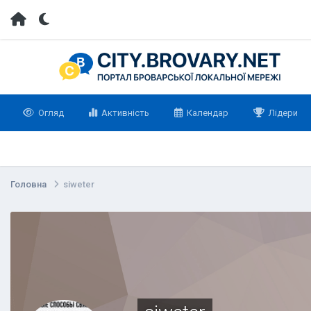
Огляд
Активність
Календар
Лідери
Головна
siweter