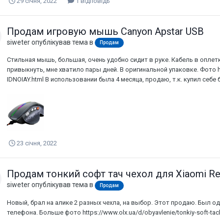
29 січня, 2022
1 відповідь
Продам игровую мышь Canyon Apstar USB
siweter
опублікував тема в
Продам
Стильная мышь, большая, очень удобно сидит в руке. Кабель в оплет
привыкнуть, мне хватило пары дней. В оригинальной упаковке. Фото htt
IDNOIAY.html В использовании была 4 месяца, продаю, т.к. купил себ
23 січня, 2022
Продам тонкий софт тач чехол для Xiaomi Re
siweter
опублікував тема в
Продам
Новый, брал на алике 2 разных чехла, на выбор. Этот продаю. Был од
телефона. Больше фото https://www.olx.ua/d/obyavlenie/tonkiy-soft-tac