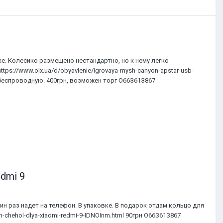
ке. Колесико размещено нестандартно, но к нему легко
ps://www.olx.ua/d/obyavlenie/igrovaya-mysh-canyon-apstar-usb-
е беспроводную. 400грн, возможен торг О66З61З867
dmi 9
ин раз надет на телефон. В упаковке. В подарок отдам кольцо для
h-chehol-dlya-xiaomi-redmi-9-IDNOInm.html 90грн О66З61З867