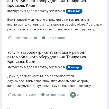
автомобильного оборудования. Тонировка.
Бровары, Киев
stozaycev
відповів
stozaycev
тема в
Пропоную
Всем привет! Меня часто спрашивают о том или ином
инструменте, которым я пользуюсь в своей работе. Поэтому я
решил записать серию видео посвященного инструменту...
11 березня, 2018
102 відповіді
Услуги автоэлектрика. Установка и ремонт
автомобильного оборудования. Тонировка.
Бровары, Киев
stozaycev
відповів
stozaycev
тема в
Пропоную
Друзья, всем привет! Многие автолюбители
доукомплектовывают свой автомобиль сабвуфером,
который улучшает аудиосистему автомобиля. Поэтому я...
2
25 лютого, 2018
102 відповіді