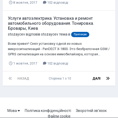
8 жовтня, 2017
102 відповіді
Услуги автоэлектрика. Установка и ремонт
автомобильного оборудования. Тонировка.
Бровары, Киев
stozaycev
відповів
stozaycev
тема в
Пропоную
Всем привет! Снял установку одной из новых
микросигнализаций - PanDECT X-1800. Это безбрелочная GSM /
GPRS сигнализация на основе иммобилайзера, которая...
1 жовтня, 2017
102 відповіді
НАЗАД
Сторінка 1 з 10
ДАЛІ
Мова
Політика конфіденційності
Зворотній зв'язок
Файли cookie