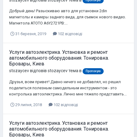
stozaycev
відповів
stozaycev
тема в
Пропоную
Добрый день! Разыскиваю авто для установки 2din
магнитолы и камеры заднего вида, для съемок нового видео.
Магнитола ATOTO A6Y2721PB:...
31 березня, 2019
102 відповіді
Услуги автоэлектрика. Установка и ремонт
автомобильного оборудования. Тонировка.
Бровары, Киев
stozaycev
відповів
stozaycev
тема в
Пропоную
Друзья, всем привет! Давно ничего не добавлял, но решил
поделиться полезным самодельным инструментом - это
контролька автоэлектрика. Лично мне тяжело представить...
29 липня, 2018
102 відповіді
Услуги автоэлектрика. Установка и ремонт
автомобильного оборудования. Тонировка.
Бровары, Киев