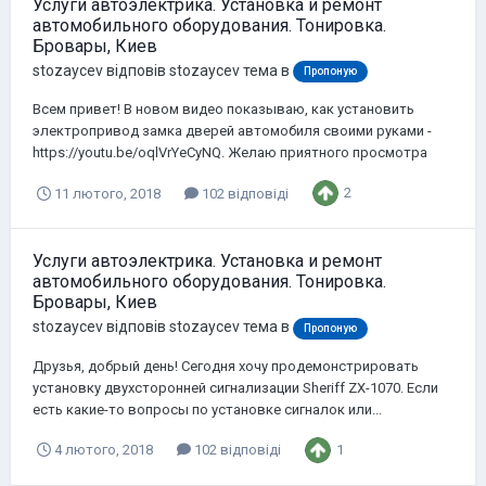
Услуги автоэлектрика. Установка и ремонт
автомобильного оборудования. Тонировка.
Бровары, Киев
stozaycev
відповів
stozaycev
тема в
Пропоную
Всем привет! В новом видео показываю, как установить
электропривод замка дверей автомобиля своими руками -
https://youtu.be/oqlVrYeCyNQ. Желаю приятного просмотра
2
11 лютого, 2018
102 відповіді
Услуги автоэлектрика. Установка и ремонт
автомобильного оборудования. Тонировка.
Бровары, Киев
stozaycev
відповів
stozaycev
тема в
Пропоную
Друзья, добрый день! Сегодня хочу продемонстрировать
установку двухсторонней сигнализации Sheriff ZX-1070. Если
есть какие-то вопросы по установке сигналок или...
1
4 лютого, 2018
102 відповіді