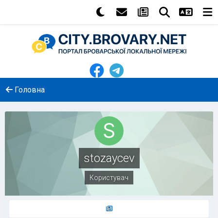
Головна
stozaycev
Користувач