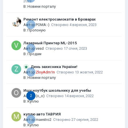
2023
В:
Новини порталу
Ремонт електросамокатів в Броварах
Автор
0
POMA:-)
Створено
4 вересня, 2023
В:
Пропоную
Лазерный Принтер ML-2015
Автор
0
vesd
Створено
17 січня, 2023
В:
Продам
День захисника України!
0
Автор
ZloyAdm1n
Створено
13 жовтня, 2022
В:
Новини порталу
Ищу ноутбук школьнику для учебы
Автор
2
(o_o)
Створено
14 вересня, 2022
В:
Куплю
куплю авто ТАВРИЯ
Автор
0
maestro2
Створено
27 серпня, 2022
В:
Куплю