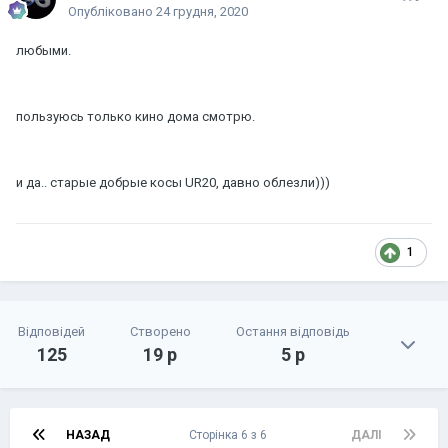
Опубліковано
24 грудня, 2020
любыми.
пользуюсь только кино дома смотрю.
и да.. старые добрые косы UR20, давно облезли)))
1
Відповідей
Створено
Остання відповідь
125
19 р
5 р
НАЗАД
Сторінка 6 з 6
ДАЛІ