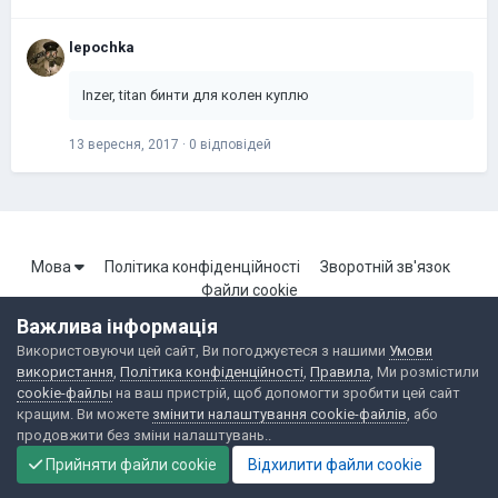
lepochka
Inzer, titan бинти для колен куплю
13 вересня, 2017
·
0 відповідей
Мова
Політика конфіденційності
Зворотній зв'язок
Файли cookie
Важлива інформація
Використовуючи цей сайт, Ви погоджуєтеся з нашими
Умови
Портал Броварської локальної мережі. Всі права захищені.
використання
,
Політика конфіденційності
,
Правила
, Ми розмістили
Powered by Invision Community
cookie-файлы
на ваш пристрій, щоб допомогти зробити цей сайт
кращим. Ви можете
змінити налаштування cookie-файлів
, або
продовжити без зміни налаштувань..
Прийняти файли cookie
Відхилити файли cookie