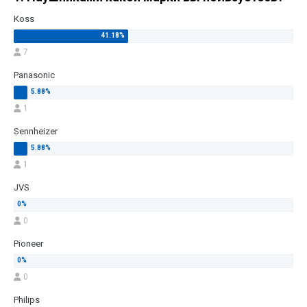
Koss
7
Panasonic
1
Sennheizer
1
JVS
0
Pioneer
0
Philips