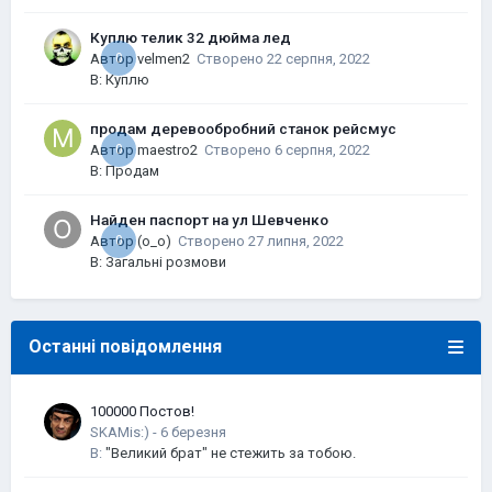
Куплю телик 32 дюйма лед
Автор
0
velmen2
Створено
22 серпня, 2022
В:
Куплю
продам деревообробний станок рейсмус
Автор
0
maestro2
Створено
6 серпня, 2022
В:
Продам
Найден паспорт на ул Шевченко
Автор
0
(o_o)
Створено
27 липня, 2022
В:
Загальні розмови
Останні повідомлення
100000 Постов!
SKAMis:)
-
В:
"Великий брат" не стежить за тобою.