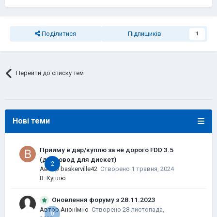
Поділитися
Підпищиків
1
Перейти до списку тем
Нові теми
Прийму в дар/куплю за не дорого FDD 3.5
(дисковод для дискет)
2
Автор
baskerville42
Створено
1 травня, 2024
В:
Куплю
Оновлення форуму з 28.11.2023
Автор Анонімно
Створено
28 листопада,
0