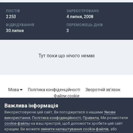
ПОСТІВ
ЗАРЕЄСТРОВАНО
2 253
4 липня, 2008
ВІДВІДУВАННЯ
ПЕРЕМОЖЕЦЬ ДНІВ
30 липня
3
Тут поки що нічого немає
Мова
Політика конфіденційності
Зворотній зв'язок
Файли cookie
Важлива інформація
Використовуючи цей сайт, Ви погоджуєтеся з нашими
Умови
Портал Броварської локальної мережі. Всі права захищені.
використання
,
Політика конфіденційності
,
Правила
, Ми розмістили
Powered by Invision Community
cookie-файлы
на ваш пристрій, щоб допомогти зробити цей сайт
кращим. Ви можете
змінити налаштування cookie-файлів
, або