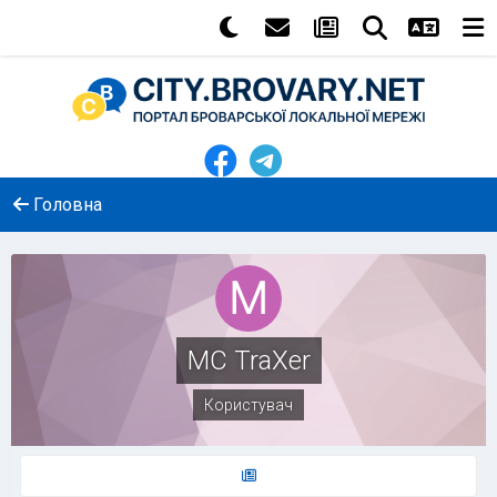
Головна
MC TraXer
Користувач