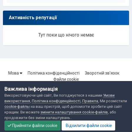
Активність репутації
Тут поки що нічого немає
Мова
Політика конфіденційності
Зворотній зв'язок
Файли cookie
Важлива інформація
Використовуючи цей сайт, Ви погоджуєтеся з нашими
Умови
Портал Броварської локальної мережі. Всі права захищені.
використання
,
Політика конфіденційності
,
Правила
, Ми розмістили
Powered by Invision Community
cookie-файлы
на ваш пристрій, щоб допомогти зробити цей сайт
кращим. Ви можете
змінити налаштування cookie-файлів
, або
продовжити без зміни налаштувань..
Прийняти файли cookie
Відхилити файли cookie