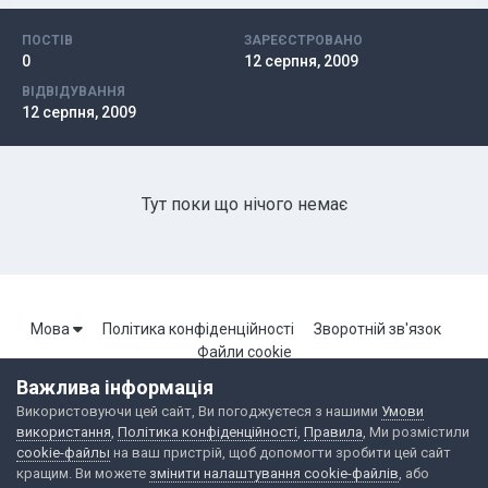
ПОСТІВ
ЗАРЕЄСТРОВАНО
0
12 серпня, 2009
ВІДВІДУВАННЯ
12 серпня, 2009
Тут поки що нічого немає
Мова
Політика конфіденційності
Зворотній зв'язок
Файли cookie
Важлива інформація
Використовуючи цей сайт, Ви погоджуєтеся з нашими
Умови
Портал Броварської локальної мережі. Всі права захищені.
використання
,
Політика конфіденційності
,
Правила
, Ми розмістили
Powered by Invision Community
cookie-файлы
на ваш пристрій, щоб допомогти зробити цей сайт
кращим. Ви можете
змінити налаштування cookie-файлів
, або