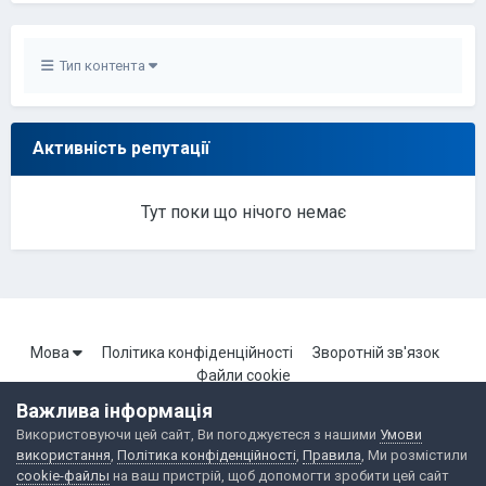
Тип контента
Активність репутації
Тут поки що нічого немає
Мова
Політика конфіденційності
Зворотній зв'язок
Файли cookie
Важлива інформація
Використовуючи цей сайт, Ви погоджуєтеся з нашими
Умови
Портал Броварської локальної мережі. Всі права захищені.
використання
,
Політика конфіденційності
,
Правила
, Ми розмістили
Powered by Invision Community
cookie-файлы
на ваш пристрій, щоб допомогти зробити цей сайт