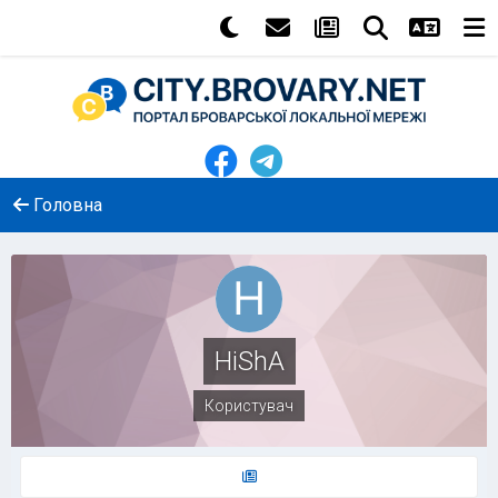
Головна
HiShA
Користувач