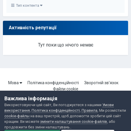
Тип контента
Активність репутації
Тут поки що нічого немає
Мова
Політика конфіденційності
Зворотній зв'язок
Файли cookie
Важлива інформація
Використовуючи цей сайт, Ви погоджуєтеся з нашими
Умови
Портал Броварської локальної мережі. Всі права захищені.
використання
,
Політика конфіденційності
,
Правила
, Ми розмістили
Powered by Invision Community
cookie-файлы
на ваш пристрій, щоб допомогти зробити цей сайт
кращим. Ви можете
змінити налаштування cookie-файлів
, або
продовжити без зміни налаштувань..