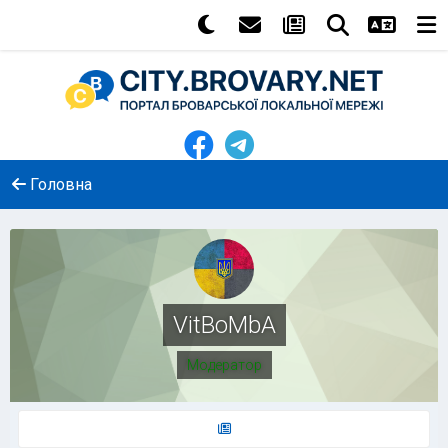
Головна
VitBoMbA
Модератор