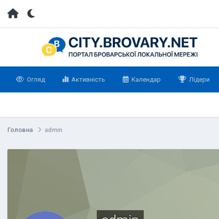
Огляд
Активність
Календар
Лідери
Головна
admin