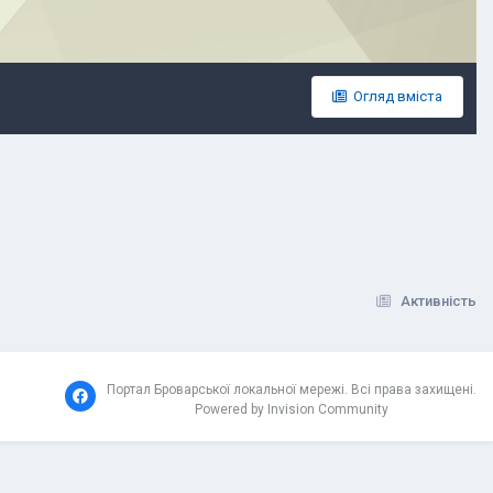
Огляд вміста
Активність
Портал Броварської локальної мережі. Всі права захищені.
Powered by Invision Community