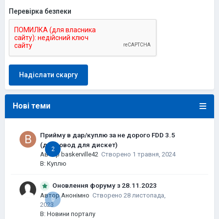
Перевірка безпеки
Надіслати скаргу
Нові теми
Прийму в дар/куплю за не дорого FDD 3.5
(дисковод для дискет)
2
Автор
baskerville42
Створено
1 травня, 2024
В:
Куплю
Оновлення форуму з 28.11.2023
Автор Анонімно
Створено
28 листопада,
0
2023
В:
Новини порталу