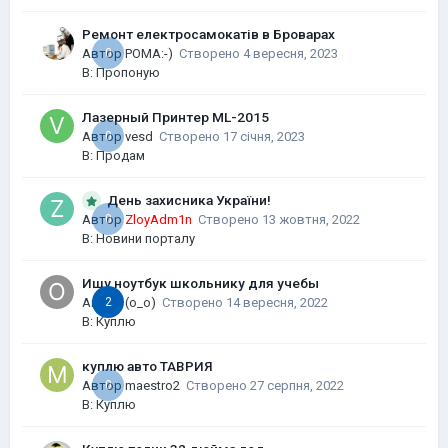
Ремонт електросамокатів в Броварах
Автор
0
POMA:-)
Створено
4 вересня, 2023
В:
Пропоную
Лазерный Принтер ML-2015
Автор
0
vesd
Створено
17 січня, 2023
В:
Продам
День захисника України!
0
Автор
ZloyAdm1n
Створено
13 жовтня, 2022
В:
Новини порталу
Ищу ноутбук школьнику для учебы
Автор
2
(o_o)
Створено
14 вересня, 2022
В:
Куплю
куплю авто ТАВРИЯ
Автор
0
maestro2
Створено
27 серпня, 2022
В:
Куплю