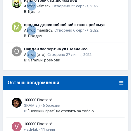
Куплю телик 32 дюйма лед
Автор
0
velmen2
Створено
22 серпня, 2022
В:
Куплю
продам деревообробний станок рейсмус
Автор
0
maestro2
Створено
6 серпня, 2022
В:
Продам
Найден паспорт на ул Шевченко
Автор
0
(o_o)
Створено
27 липня, 2022
В:
Загальні розмови
Останні повідомлення
100000 Постов!
SKAMis:)
-
В:
"Великий брат" не стежить за тобою.
100000 Постов!
vladi4ak
-