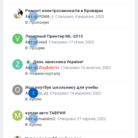
Ремонт електросамокатів в Броварах
Автор
0
POMA:-)
Створено
4 вересня, 2023
В:
Пропоную
Лазерный Принтер ML-2015
Автор
0
vesd
Створено
17 січня, 2023
В:
Продам
День захисника України!
0
Автор
ZloyAdm1n
Створено
13 жовтня, 2022
В:
Новини порталу
Ищу ноутбук школьнику для учебы
Автор
2
(o_o)
Створено
14 вересня, 2022
В:
Куплю
куплю авто ТАВРИЯ
Автор
0
maestro2
Створено
27 серпня, 2022
В:
Куплю