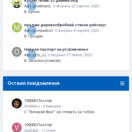
Куплю телик 32 дюйма лед
Автор
0
velmen2
Створено
22 серпня, 2022
В:
Куплю
продам деревообробний станок рейсмус
Автор
0
maestro2
Створено
6 серпня, 2022
В:
Продам
Найден паспорт на ул Шевченко
Автор
0
(o_o)
Створено
27 липня, 2022
В:
Загальні розмови
Останні повідомлення
100000 Постов!
SKAMis:)
-
В:
"Великий брат" не стежить за тобою.
100000 Постов!
vladi4ak
-