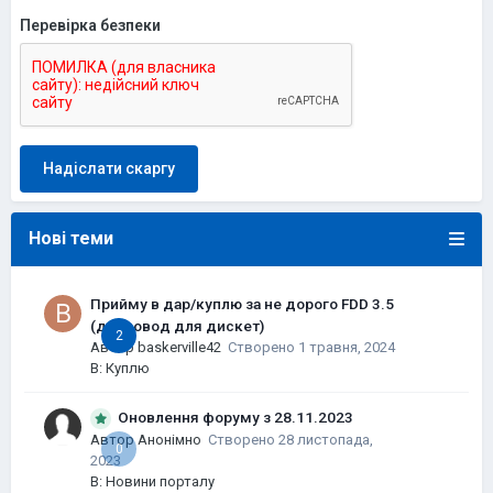
Перевірка безпеки
Надіслати скаргу
Нові теми
Прийму в дар/куплю за не дорого FDD 3.5
(дисковод для дискет)
2
Автор
baskerville42
Створено
1 травня, 2024
В:
Куплю
Оновлення форуму з 28.11.2023
Автор Анонімно
Створено
28 листопада,
0
2023
В:
Новини порталу